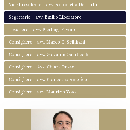
Vice Presidente – avv. Antonietta De Carlo
Segretario – avv. Emilio Liberatore
Tesoriere – avv. Pierluigi Favino
Consigliere – avv. Marco G. Scillitani
Consigliere – avv. Giovanni Quarticelli
Consigliere – Avv. Chiara Russo
Consigliere – avv. Francesco Americo
Consigliere – avv. Maurizio Voto