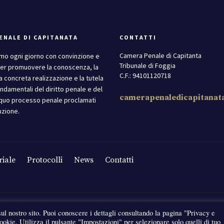
ENALE DI CAPITANATA
CONTATTI
Camera Penale di Capitanta
mo ogni giorno con convinzione e
Tribunale di Foggia
er promuovere la conoscenza, la
C.F.: 94101120718
la concreta realizzazione e la tutela
ondamentali del diritto penale e del
camerapenaledicapitanat
quo processo penale proclamati
uzione.
riale
Protocolli
News
Contatti
sul nostro sito. Puoi conoscere i dettagli consultando la pagina "Privacy e
cookie. Utilizza il pulsante "Impostazioni" per selezionare solo quelli di tuo