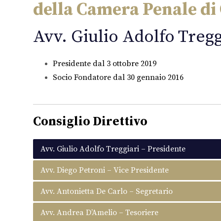
della Camera Penale di
Avv. Giulio Adolfo Tregg
Presidente dal 3 ottobre 2019
Socio Fondatore dal 30 gennaio 2016
Consiglio Direttivo
Avv. Giulio Adolfo Treggiari – Presidente
Avv. Diego Petroni – Vice Presidente
Avv. Antonietta De Carlo – Segretario
Avv. Andrea D’Amelio – Tesoriere